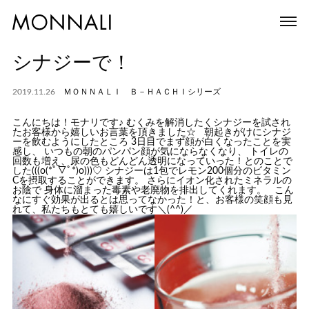
シナジーで！
2019.11.26
ＭＯＮＮＡＬＩ Ｂ－ＨＡＣＨＩシリーズ
こんにちは！モナリです♪ むくみを解消したくシナジーを試され
たお客様から嬉しいお言葉を頂きました
☆
朝起きがけにシナジ
ーを飲むようにしたところ 3日目でまず顔が白くなったことを実
感し、 いつもの朝のパンパン顔が気にならなくなり、 トイレの
回数も増え、尿の色もどんどん透明になっていった！とのことで
した(((o(*ﾟ▽ﾟ*)o)))♡ シナジーは1包でレモン200個分のビタミン
Cを摂取することができます。 さらにイオン化されたミネラルの
お陰で 身体に溜まった毒素や老廃物を排出してくれます。 こん
なにすぐ効果が出るとは思ってなかった！と、お客様の笑顔も見
れて、私たちもとても嬉しいです＼(^^)／