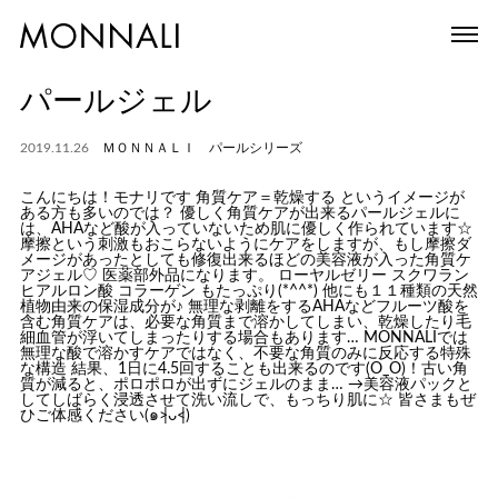
パールジェル
2019.11.26
ＭＯＮＮＡＬＩ パールシリーズ
こんにちは！モナリです 角質ケア＝乾燥する というイメージが
ある方も多いのでは？ 優しく角質ケアが出来るパールジェルに
は、AHAなど酸が入っていないため肌に優しく作られています☆
摩擦という刺激もおこらないようにケアをしますが、もし摩擦ダ
メージがあったとしても修復出来るほどの美容液が入った角質ケ
アジェル♡ 医薬部外品になります。 ローヤルゼリー スクワラン
ヒアルロン酸 コラーゲン もたっぷり(*^^*) 他にも１１種類の天然
植物由来の保湿成分が♪ 無理な剥離をするAHAなどフルーツ酸を
含む角質ケアは、必要な角質まで溶かしてしまい、乾燥したり毛
細血管が浮いてしまったりする場合もあります… MONNALIでは
無理な酸で溶かすケアではなく、不要な角質のみに反応する特殊
な構造 結果、1日に4.5回することも出来るのです(O_O)！古い角
質が減ると、ポロポロが出ずにジェルのまま… →美容液パックと
してしばらく浸透させて洗い流しで、もっちり肌に☆ 皆さまもぜ
ひご体感ください(๑˃̵ᴗ˂̵)