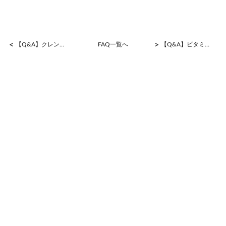
<
>
【Q&A】クレンジングはマツエクをしていても使用可能でしょうか？
FAQ一覧へ
【Q&A】ビタミンCは一日に摂取できる量に限界がありますが、シナジーはその量を超えても摂取できるのですか？