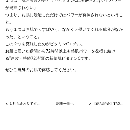
１つは「肌内酵素のチカラでビタミンCに分解されないとパワー
が発揮されない」
つまり、お肌に浸透しただけではパワーが発揮されないというこ
と。
もう１つはお肌で＜すばやく、ながく＞働いてくれる成分がなか
った、ということ。
この２つを克服したのがビタミンCエチル。
お肌に届いた瞬間から72時間以上も整肌パワーを発揮し続け
る”速攻・持続72時間”の新整肌ビタミンCです。
ぜひご自身のお肌で体感してください。
<
>
１月も終わりですね
記事一覧へ
【商品紹介】TR50エッセンス