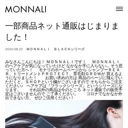
一部商品ネット通販はじまりま
した！
2020.08.25
ＭＯＮＮＡＬＩ ＢＬＡＣＫシリーズ
みなさんこんにちは！ ＭＯＮＮＡＬＩです！ ＭＯＮＮＡＬＩ
のヘアケアが気になっていたけど なかなか手に入らない… そう思
っていた方へ！ モナリのホームページから シャンプーＲＥＡ
Ｒ、トリートメントＰＲＯＴＥＣＴ、育毛剤ＧＲＯＷが 買えるよ
うになりました！ お買い求めの方は 商品のページに飛んでい
ただくと、ＳＨＯＰという欄がございますので そちらからご注文
ください♪ ヘアケアは『ブラックシリーズ』というシリーズにな
ります。 それ以外の商品は今のところ ネット通販での販売予
定はございませんので ご了承ください。 コロナでなかなか外
出できない方、 ぜひご活用ください！