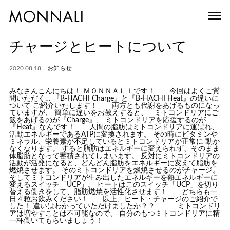
チャージとヒートについて
2020.08.18
お知らせ
みなさんこんにちは！ ＭＯＮＮＡＬＩです！ 今回はよくご質
問いただく… 『B-HACHI Charge』と『B-HACHI Heat』の違いに
ついて ご紹介いたします！ 両方とも代謝をあげるものになっ
ていますが、 簡単に違いをお教えすると、 ミトコンドリアにご
飯をあげるのが『Charge』、 ミトコンドリアを応援するのが
『Heat』なんです！ 人間の脂肪はミトコンドリアに運ばれ、
活動エネルギーであるATPに変換されます。 その時にビタミンや
ミネラル、栄養素が不足しているとミトコンドリアが正常に 動か
なくなります。 すると脂肪はエネルギーに変えられず、そのまま
体脂肪となって蓄積されてしまいます。 反対にミトコンドリアの
活動が活発になると、どんどん脂肪をエネルギーに変えて脂肪を
燃焼させます。 そのミトコンドリアを燃焼させるのがチャージ。
そしてミトコンドリアが生み出したエネルギーを熱エネルギーに
変えるスイッチ「UCP」。 ヒートはこのスイッチ「UCP」を切り
替える働きをして、脂肪燃焼を活性化させます！ どちらも一
日４粒お飲みください！ 以上、ヒート・チャージのご紹介で
した！ 違いはわかっていただけましたか？？ ミトコンドリ
アは増やすことは不可能なので、 自分のもつミトコンドリアに精
一杯働いてもらいましょう！