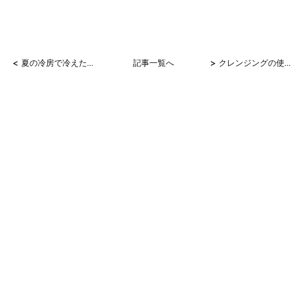
<
>
夏の冷房で冷えた体に…
記事一覧へ
クレンジングの使い方～夜～