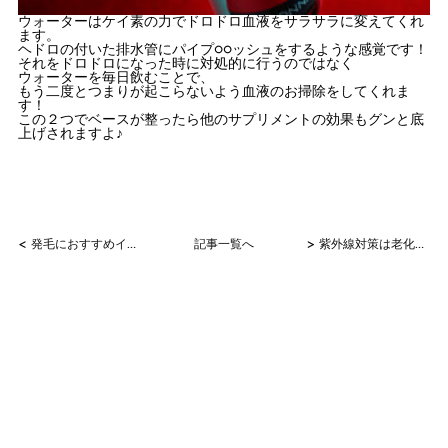
ウォーターはケイ素の力でドロドロ血液をサラサラに変えてくれ
ます。
ヘドロの付いた排水管にパイプ○○ッシュをするような感覚です！
それをドロドロになった時に対処的に行うのではなく
ウォーターを毎日飲むことで、
もう二度とつまりが起こらないよう血液のお掃除をしてくれま
す！
この２つでベースが整ったら他のサプリメントの効果もグンと底
上げされますよ♪
<
>
発毛におすすめインナーケアランキング
記事一覧へ
紫外線対策は老化対策！！！