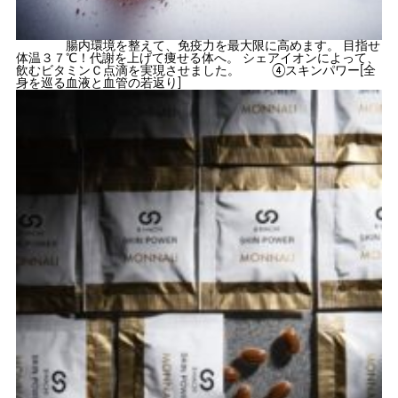
腸内環境を整えて、免疫力を最大限に高めます。 目指せ
体温３７℃！代謝を上げて痩せる体へ。 シェアイオンによって、
飲むビタミンＣ点滴を実現させました。 ④スキンパワー[全
身を巡る血液と血管の若返り]