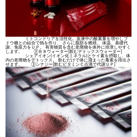
ミトコンドリアを活性化。血液中の酸素量を増やしブ
ドウ糖との結合で熱を作り、 さらに脂肪を燃焼。 体温、基礎代
謝、免疫力をＵＰ。 有害物質を含む老廃物を体外に排泄しやすく
します。 ②Ｂ８ウォーター[飲むデトックスウォーター]
シェアイオン(イオン化ミネラル)とケイ素を摂取し、体
内の老廃物をデトックス。 飲むだけで体に溜まった毒素を排出さ
せます。 ③シナジー[飲むビタミンＣ点滴で代謝ＵＰ]