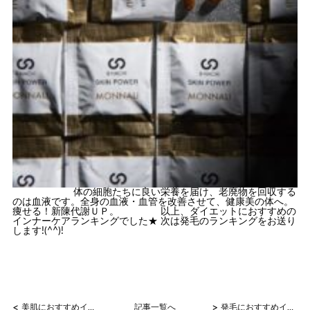
体の細胞たちに良い栄養を届け、老廃物を回収する
のは血液です。全身の血液・血管を改善させて、健康美の体へ。
痩せる！新陳代謝ＵＰ。 以上、ダイエットにおすすめの
インナーケアランキングでした★ 次は発毛のランキングをお送り
します!(^^)!
<
>
美肌におすすめインナーケアランキング
記事一覧へ
発毛におすすめインナーケアランキング