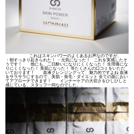
これはスキンパワーのよくあるお声なのですが、
・朝すっきり起きられた！ ・元気になった！ これを実感したそ
うです！ 他にも、二日酔いになりにくくなった！ 生理痛にな
りにくくなった！ 美肌になった！ 等たくさんの口コミをいただ
いております！ 血液クレンジングって、魅力的ですよね 血液
をサラサラにするので、美肌・発毛・ダイエット 全ての面におい
てアプローチできます！ インナーケアの大切さをひしひしと
感じている、スタッフ一同なのでした。。