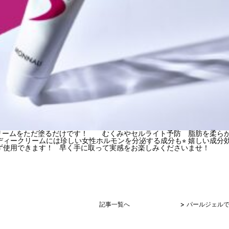
ームをただ塗るだけです！ むくみやセルライト予防 脂肪を柔らか
ディークリームには珍しい女性ホルモンを分泌する成分も⭐︎ 嬉しい成分
わず使用できます！ 早く手に取って実感をお楽しみくださいませ！
>
！
記事一覧へ
パールジェル