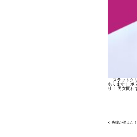
スラットクリ
あります！ ボ
り！ 男女問
<
炎症が消えた