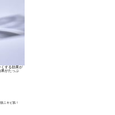
くする効果が
効果がたっぷ
で脱ニキビ肌！