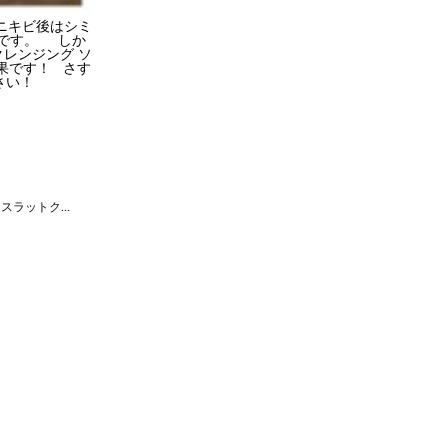
ニキビ後はシミ
うです。 しか
レンジング ソ
結果です！ さす
ださい！
夏だ！薄着だ！スラットクリーム！