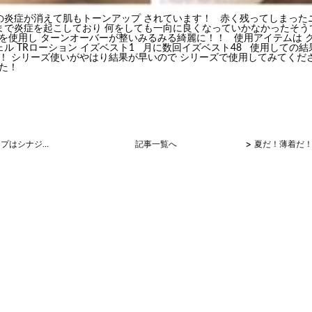
症が消えて肌もトーンアップ されています！ 赤く残ってしまった
まで炎症を起こしており 何をしても一向に良くなっていかなかったそ
LIを使用し ターンオーバーが整いみるみる綺麗に
！！
使用アイテムは ク
ェル TRローション イズベスト1 月に数回イズベスト48 使用しての
I！！ シリーズ使いがやはり結果が早いので シリーズで使用してみてく
した！
>
代謝・免疫アップはシナジーで！！！
記事一覧へ