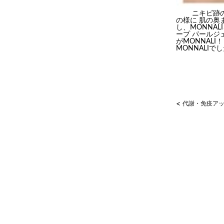
ニキビ跡の炎
の様に 肌の奥
し、MONNA
ープ パールジ
がMONNAL
MONNALIで
<