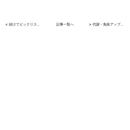
<
>
続けてビックリスラットクリーム！
記事一覧へ
代謝・免疫アップはシナジーで！！！