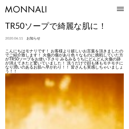
TR50ソープで綺麗な肌に！
2020.06.11
お知らせ
こんにちはモナリです！ お客様より嬉しいお言葉を頂きましたの
でご紹介致します！ 火傷の傷があり色々なものに挑戦していた方
がTR50ソープをお使い下さり みるみるうちにどんどん火傷の跡
が消えてきたと驚いていました！ 洗うだけで顔も体もモチモチに
なり潤いのあるお肌へ早がわり！！ 皆さんも実感しちゃいましょ
う！！