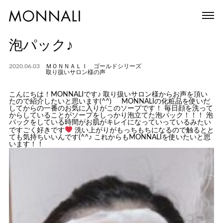
泡パック♪
2020.06.03
ＭＯＮＮＡＬＩ ゴールドシリーズ
取り扱いサロン様の声
こんにちは！MONNALIです♪ 取り扱いサロン様からお声を頂い
たので紹介したいと思います(^^) MONNALIの化粧品を使いだ
してからの一番のお気に入りがこのソープです！ 毎日顔を洗って
からしていることがソープをしっかり泡立てた泡パック！！！ 泡
パックをしている時間がお肌がキレイになっていっているみたい
ですごく好きです
洗い上がりがもっちもちになるので触るとと
ても気持ちいいんです(^^♪ これからもMONNALIを使いたいと思
います！！