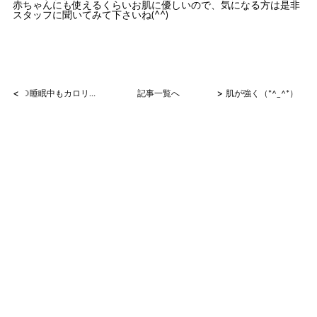
赤ちゃんにも使えるくらいお肌に優しいので、気になる方は是非
スタッフに聞いてみて下さいね(^^)
<
>
☽睡眠中もカロリー消費☽
記事一覧へ
肌が強く（*^_^*）