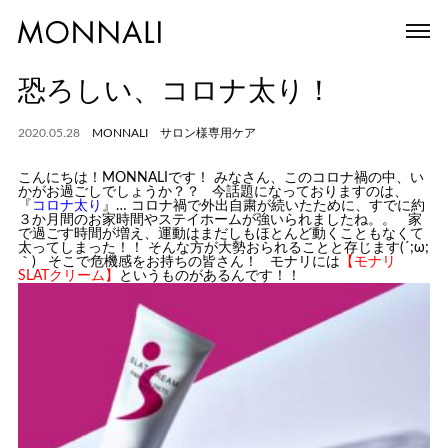
恐ろしい、コロナ太り！
2020.05.28
MONNALI サロン様専用ケア
こんにちは！MONNALIです！ みなさん、このコロナ禍の中、い
かがお過ごしでしょうか？？ 今話題になっておりますのは、
『
コロナ太り
』… コロナ禍で外出自粛が続いたために、すでに約
３か月間のお家時間やステイホームが強いられましたね。。 家
で過ごす時間が増え、運動はまだしもほとんど動くこともなくて
太ってしまった！！ そんな方が大勢おられることと存じます(´;ω;
｀) そこで危機感をお持ちの皆さん！ モナリには
【モナリ
SLATクリーム】
というものがあるんです！！