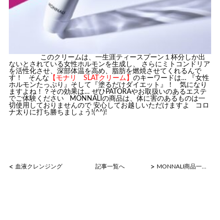
このクリームは、一生涯ティースプーン１杯分しか出
ないとされている女性ホルモンを生成し、 さらにミトコンドリア
を活性化させ、深部体温を高め、脂肪を燃焼させてくれるんで
す！ そんな
【モナリ SLATクリーム】
のキーワードは… 『女性
ホルモンたっぷり』そして『塗るだけダイエット』！ 気になり
ますよね！？その効果は… ぜひPATORAやお取扱いのあるエステ
でご体験ください MONNALIの商品は、体に害のあるものは一
切使用しておりませんので 安心してお越しいただけますよ コロ
ナ太りに打ち勝ちましょう!(^^)!
<
>
血液クレンジング
記事一覧へ
MONNALI商品一覧☆