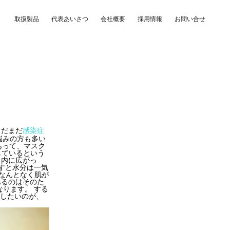
取扱製品
代表あいさつ
会社概要
採用情報
お問い合せ
まだまだ
感染症
悩みの方も多い
あって、マスク
しているという
ク内に広がっ
すと水分は一気
なんとなく肌が
あるのはそのた
ります。 する
メしたいのが、