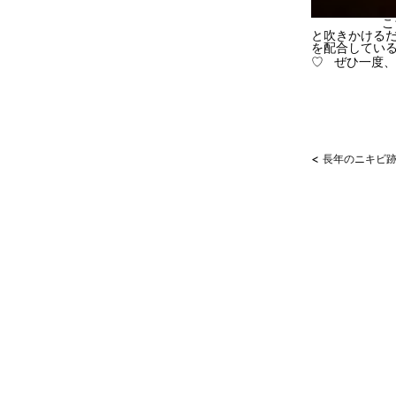
こちらはスプ
と吹きかけるだ
を配合してい
♡ ぜひ一度
<
長年のニキビ