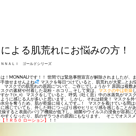
クによる肌荒れにお悩みの方！
ＯＮＮＡＬＩ ゴールドシリーズ
は！MONNALIです！！ 世間では緊急事態宣言が解除されましたが、
が手放せませんよね
マスクを毎日つけていると、肌荒れが大変…とお
。 マスクでの
肌荒れの
原因について、ご存じでしょうか？ 原因は複数
スクの素材や付着した花粉・ホコリ… そして実は、
マスクの中は乾燥
すか？(+_+) マスクをしていると、呼気（吐く息）中の水蒸気がマス
ように感じる人が多いと思います。 しかし、それは錯覚！ マスクを外
の水分を奪うため、肌が乾燥に傾くんです…！ マスクを着けている間は
うに感じていても、外した時につっぱり感やヒリヒリ感を感じることが
乾燥すると表面のバリア機能が低下し、細菌やウイルスの浸食が容易にな
りやすくなったり、肌のザラつきの原因にもなります。 そこでオスス
な
【ＴＲ５０ ローション】
！！