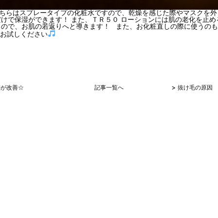
レータイプの化粧水ですので、乾燥を感じた際やマスクを外し
けで保湿ができます！ また、ＴＲ５０ ローションには肌の老化を止め
るので、お肌の若返りへと導きます！ また、お化粧直しの際に使うの
、お試しください
>
跡が改善☆
記事一覧へ
抜け毛の原因