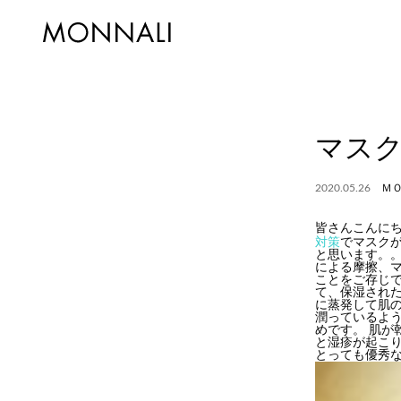
マス
2020.05.26
Ｍ
皆さんこんにち
対策
でマスク
と思います。
による摩擦、マ
ことをご存じで
て、保湿された
に蒸発して肌
潤っているよ
めです。 肌が
と湿疹が起こ
とっても優秀