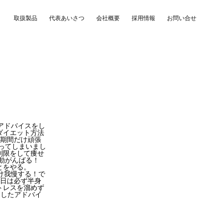
取扱製品
代表あいさつ
会社概要
採用情報
お問い合せ
アドバイスをし
ダイエット方法
短期間だけ頑張
ってしまいまし
制限をして痩せ
動がんばる！
とをやる。
け我慢する！で
た日は必ず半身
トレスを溜めず
としたアドバイ