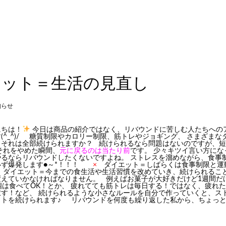
エット＝生活の見直し
知らせ
にちは！
今日は商品の紹介ではなく、リバウンドに苦しむ人たちへの
(^_^)/ 糖質制限やカロリー制限、筋トレやジョギング、 さまざまな
、それは全部続けられますか？ 続けられるなら問題はないのですが、
それをやめた瞬間、
元に戻るのは当たり前
です。 少々キツイ言い方にな
やるならリバウンドしたくないですよね。 ストレスを溜めながら、食事
必ず爆発します●～*！！！
×
ダイエット＝しばらくは食事制限と運
ダイエット＝今までの食生活や生活習慣を改めていき、続けられるこ
変えていかなければなりません。 例えばお菓子が大好きだけど1週間だ
個は食べてOK！とか、 疲れてても筋トレは毎日する！ではなく、疲れ
癒す！など、 続けられるような小さなルールを自分で作っていくと、ス
ットを続けられます♪ リバウンドを何度も繰り返した私から、ちょっ