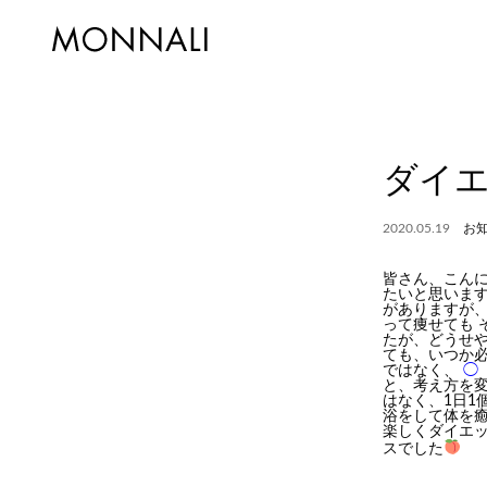
ダイ
2020.05.19
お
皆さん、こん
たいと思います
がありますが
って痩せても 
たが、どうせ
ても、いつか
ではなく、
◯
と、考え方を
はなく、1日1
浴をして体を
楽しくダイエ
スでした