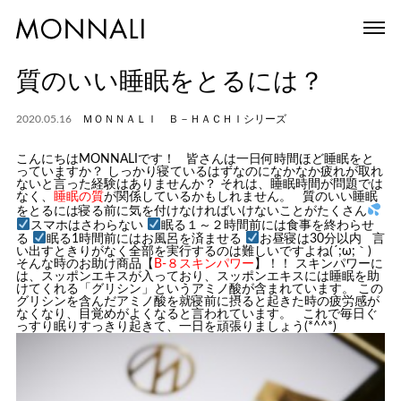
質のいい睡眠をとるには？
2020.05.16
ＭＯＮＮＡＬＩ Ｂ－ＨＡＣＨＩシリーズ
こんにちはMONNALIです！ 皆さんは一日何時間ほど睡眠をと
っていますか？ しっかり寝ているはずなのになかなか疲れが取れ
ないと言った経験はありませんか？ それは、睡眠時間が問題では
なく、
睡眠の質
が関係しているかもしれません。 質のいい睡眠
をとるには寝る前に気を付けなければいけないことがたくさん
スマホはさわらない
眠る１～２時間前には食事を終わらせ
る
眠る1時間前にはお風呂を済ませる
お昼寝は30分以内 言
い出すときりがなく全部を実行するのは難しいですよね(´;ω;｀)
そんな時のお助け商品【
B-８スキンパワー
】！！ スキンパワーに
は、スッポンエキスが入っており、スッポンエキスには睡眠を助
けてくれる「
グリシン
」というアミノ酸が含まれています。 この
グリシンを含んだアミノ酸を就寝前に摂ると起きた時の疲労感が
なくなり、目覚めがよくなると言われています。 これで毎日ぐ
っすり眠りすっきり起きて、一日を頑張りましょう(*^^*)