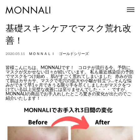
基礎スキンケアでマスク荒れ改
善！
2020.05.11
ＭＯＮＮＡＬＩ ゴールドシリーズ
皆様こんにちは、MONNALIです！ コロナが流行る今、予防に
マスクが欠かせない日々が続いています。 私も最近感染症の予防
でマスクをつけ始め 、肌がすごく荒れてしまいました
赤みが出
て肌はカサカサ、マスクで毛穴の拡大や小皺が目立つ…そんな悩
みができて早1ヶ月できうる限り手を尽くしましたがマスクをつ
けている以上完璧な改善には至りませんでした
・・・
ですが、
MONNALIの商品でお手入れしたところ驚きの変化が出たのでご
紹介いたします！