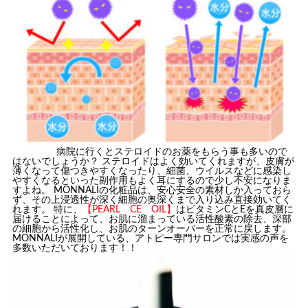
病院に行くとステロイドのお薬をもらう事も多いので
はないでしょうか？ ステロイドはよく効いてくれますが、皮膚が
薄くなって傷つきやすくなったり、細菌、ウイルスなどに感染し
やすくなるといった副作用もよく耳にするので少し不安になりま
すよね。 MONNALIの化粧品は、安心安全の素材しか入っておら
ず、その上浸透性が深く細胞の奥深くまで入り込み直接効いてく
れます。 特に
、
【PEARL CE OIL】
はビタミンCとEを真皮層に
届けることによって、お肌に溜まっている活性酸素の除去、深部
の細胞から活性化し、お肌のターンオーバーを正常に戻します。
MONNALIが展開している、アトピー専門サロンでは実感の声を
多数いただいております！！