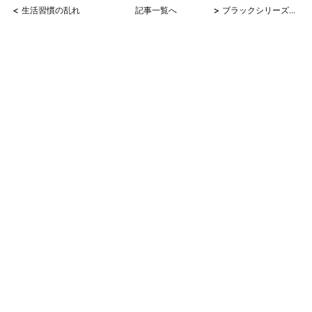
<
>
生活習慣の乱れ
記事一覧へ
ブラックシリーズのQ＆A 第３弾！！！