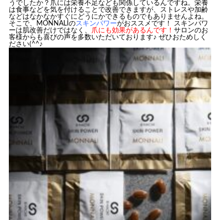
うでしたか？爪には栄養不足なども関係しているんですね。栄養
は食事などを気を付けることで改善できますが、ストレスや加齢
などはなかなかすぐにどうにかできるものでもありませんよね。
そこで、MONNALIの
スキンパワー
がおススメです！ スキンパワ
ーは肌改善だけではなく、
爪にも効果があるんです！
サロンのお
客様からも喜びの声を多数いただいております♪
ぜひおためしく
ださい(^^♪