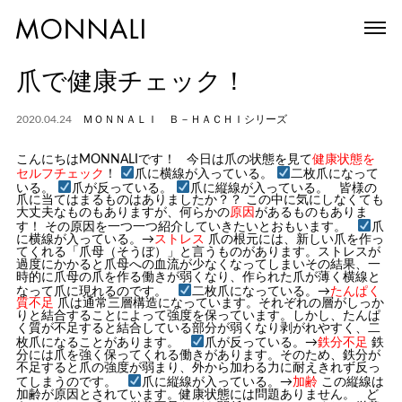
爪で健康チェック！
2020.04.24
ＭＯＮＮＡＬＩ Ｂ－ＨＡＣＨＩシリーズ
こんにちはMONNALIです！ 今日は爪の状態を見て
健康状態を
セルフチェック
！
爪に横線が入っている。
二枚爪になって
いる。
爪が反っている。
爪に縦線が入っている。 皆様の
爪に当てはまるものはありましたか？？ この中に気にしなくても
大丈夫なものもありますが、何らかの
原因
があるものもありま
す！ その原因を一つ一つ紹介していきたいとおもいます。
爪
に横線が入っている。→
ストレス
爪の根元には、新しい爪を作っ
てくれる「爪母（そうぼ）」と言うものがあります。ストレスが
過度にかかると爪母への血流が少なくなってしまいその結果、一
時的に爪母の爪を作る働きが弱くなり、作られた爪が薄く横線と
なって爪に現れるのです。
二枚爪になっている。→
たんぱく
質不足
爪は通常三層構造になっています。それぞれの層がしっか
りと結合することによって強度を保っています。しかし、たんぱ
く質が不足すると結合している部分が弱くなり剥がれやすく、二
枚爪になることがあります。
爪が反っている。→
鉄分不足
鉄
分には爪を強く保ってくれる働きがあります。そのため、鉄分が
不足すると爪の強度が弱まり、外から加わる力に耐えきれず反っ
てしまうのです。
爪に縦線が入っている。→
加齢
この縦線は
加齢が原因とされています。健康状態には問題ありません。 ど