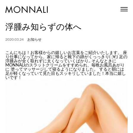
浮腫み知らずの体へ
2020.03.24
お知らせ
こんにちは！お客様からの嬉しいお言葉をご紹介いたします。 座
り仕事になってから、家に帰ると靴下の跡がくっっきり( ;∀;) 足の
浮腫みが全く取れずに太くなっていくばかり.. そんなときに
MONNALIのスラットクリームをすすめられ、毎晩お風呂あがり
に 塗ってマッサージして寝るようになりました。 すると朝には
足が軽くなっていて見た目もスッキリしていました！本当に嬉し
いです！