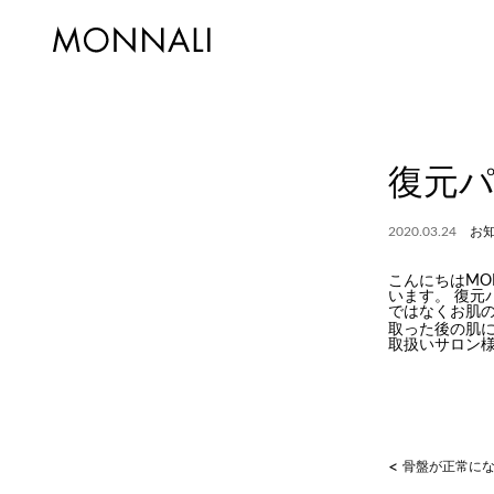
復元
2020.03.24
お
こんにちはMO
います。 復
ではなくお肌
取った後の肌
取扱いサロン
<
骨盤が正常になる