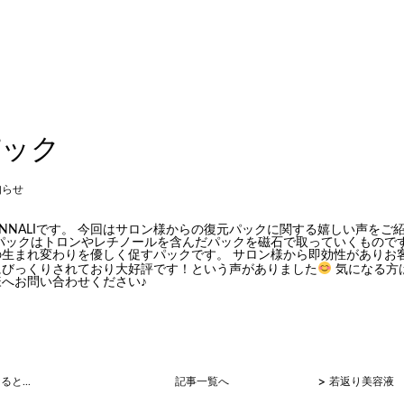
パック
知らせ
NNALIです。 今回はサロン様からの復元パックに関する嬉しい声をご
元パックはトロンやレチノールを含んだパックを磁石で取っていくもので
の生まれ変わりを優しく促すパックです。 サロン様から即効性がありお
にびっくりされており大好評です！という声がありました
気になる方
様へお問い合わせください♪
>
と...
記事一覧へ
若返り美容液