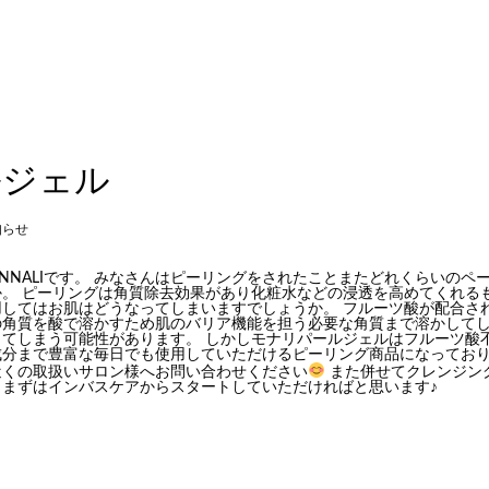
ルジェル
知らせ
NNALIです。 みなさんはピーリングをされたことまたどれくらいのペ
。 ピーリングは角質除去効果があり化粧水などの浸透を高めてくれる
用してはお肌はどうなってしまいますでしょうか。 フルーツ酸が配合さ
の角質を酸で溶かすため肌のバリア機能を担う必要な角質まで溶かしてし
ってしまう可能性があります。 しかしモナリパールジェルはフルーツ酸
分まで豊富な毎日でも使用していただけるピーリング商品になっており
近くの取扱いサロン様へお問い合わせください
また併せてクレンジン
きまずはインバスケアからスタートしていただければと思います♪