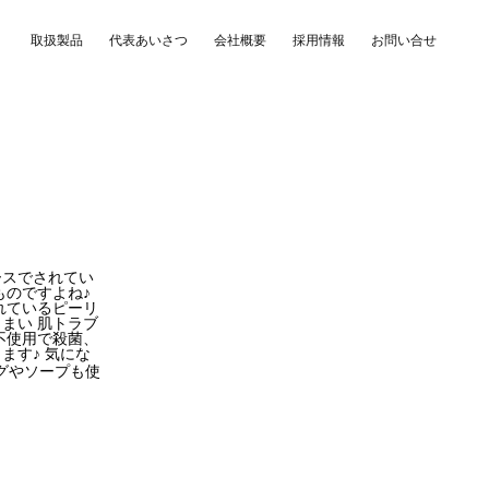
取扱製品
代表あいさつ
会社概要
採用情報
お問い合せ
ースでされてい
ものですよね♪
れているピーリ
まい 肌トラブ
不使用で殺菌、
ます♪ 気にな
グやソープも使