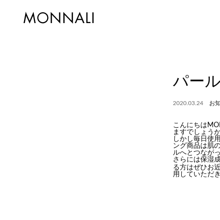
パー
2020.03.24
お
こんにちはMO
ますでしょうか
しかし毎日使
ング商品は肌
ルへとつなが
さらには保湿成
る方はぜひお
用していただ