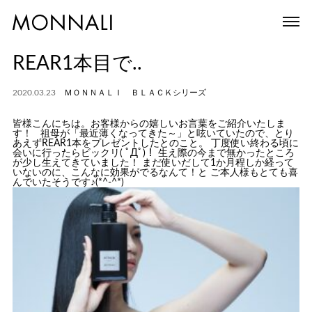
REAR1本目で..
2020.03.23
ＭＯＮＮＡＬＩ ＢＬＡＣＫシリーズ
皆様こんにちは。お客様からの嬉しいお言葉をご紹介いたしま
す！ 祖母が「最近薄くなってきた～」と呟いていたので、とり
あえずREAR1本をプレゼントしたとのこと。 丁度使い終わる頃に
会いに行ったらビックリ( ﾟДﾟ)！ 生え際の今まで無かったところ
が少し生えてきていました！ まだ使いだして1か月程しか経って
いないのに、こんなに効果がでるなんて！と ご本人様もとても喜
んでいたそうです♪(*^-^*)