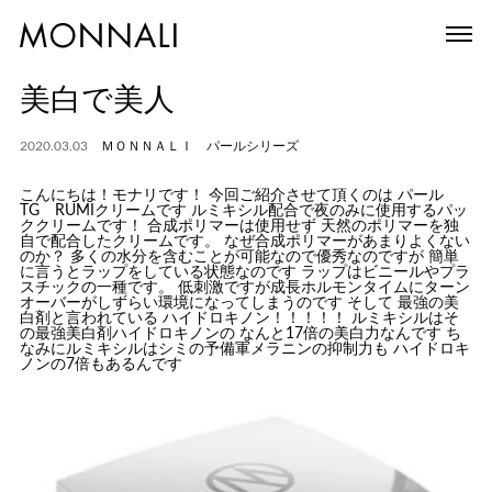
美白で美人
2020.03.03
ＭＯＮＮＡＬＩ パールシリーズ
こんにちは！モナリです！ 今回ご紹介させて頂くのは パール
TG RUMIクリームです ルミキシル配合で夜のみに使用するパッ
ククリームです！ 合成ポリマーは使用せず 天然のポリマーを独
自で配合したクリームです。 なぜ合成ポリマーがあまりよくない
のか？ 多くの水分を含むことが可能なので優秀なのですが 簡単
に言うとラップをしている状態なのです ラップはビニールやプラ
スチックの一種です。 低刺激ですが成長ホルモンタイムにターン
オーバーがしずらい環境になってしまうのです そして 最強の美
白剤と言われている ハイドロキノン！！！！！ ルミキシルはそ
の最強美白剤ハイドロキノンの なんと17倍の美白力なんです ち
なみにルミキシルはシミの予備軍メラニンの抑制力も ハイドロキ
ノンの7倍もあるんです