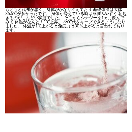
もともと代謝が悪く、身体がかなり冷えており 基礎体温は大体
35.5℃が多かったです。 身体が冷えている時は浮腫みやすく 朝起
きるのがしんどい状態でした。 そこからシナジーを1ヵ月飲んで
みて 体温がなんと！1℃上昇。 36℃代をキープできるようになり
ました。 体温が1℃上がると免疫力は30％上がると言われており
ます。