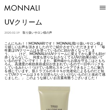
UVクリーム
2020.02.19
取り扱いサロン様の声
こんにちわ！！MONNARIです！ MONNALI取り扱いサロン様よ
り嬉しいお声を頂きましたのでご紹介させていただきます！ 「毎
年夏はUVクリームはを塗っているのに顔が赤くなってしま
う、、、 けど、MONNALIのUVクリームに変えてから夏でも顔が
赤くならないし、 何度も塗りなおさなくてもUVの効果が続いて
いるのがすごいです！！ また、紫外線からお肌を守るこはともち
ろん、高濃度の有効美容成分が含まれているので一日中パックを
しているみたい！つけている間もスキンケアできるところに魅力
を感じています。肌トラブルの８０％が光老化によるものだと知
ってUVクリームは３６５日塗らないといけないものだと改めて感
じました。」 このような嬉しいお言葉有難うございました！