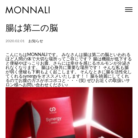
腸は第二の脳
2020.02.01
お知らせ
こんにちはMONNALIです。 みなさんは腸は第二の脳といわれる
ほど人間の体で大切な場所ってご存じです？ 腸は機能が低下する
と便秘やぽっこりお腹、さらには幸せを感じるホルモンが分泌さ
れなくなります。 腸は心身共に重要な場所です！ そんな私も腸
が弱く便秘も下痢もよく起こします。 そんなときに腸を活性化し
てくれるsynergyをオススメいたします！！ 腸を綺麗にしてくれ
るのでお腹のガスがポコポコと・・・(笑) ぜひお近くの取扱いサ
ロン様へお問い合わせください♪