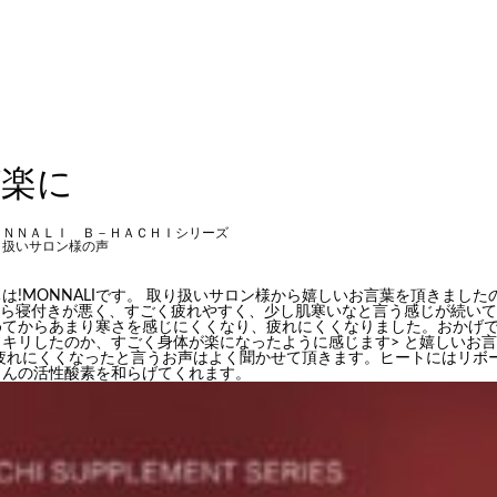
が楽に
ＯＮＮＡＬＩ Ｂ－ＨＡＣＨＩシリーズ
り扱いサロン様の声
は!MONNALIです。 取り扱いサロン様から嬉しいお言葉を頂きました
から寝付きが悪く、すごく疲れやすく、少し肌寒いなと言う感じが続い
めてからあまり寒さを感じにくくなり、疲れにくくなりました。おかげ
キリしたのか、すごく身体が楽になったように感じます> と嬉しいお
、疲れにくくなったと言うお声はよく聞かせて頂きます。ヒートにはリボ
さんの活性酸素を和らげてくれます。