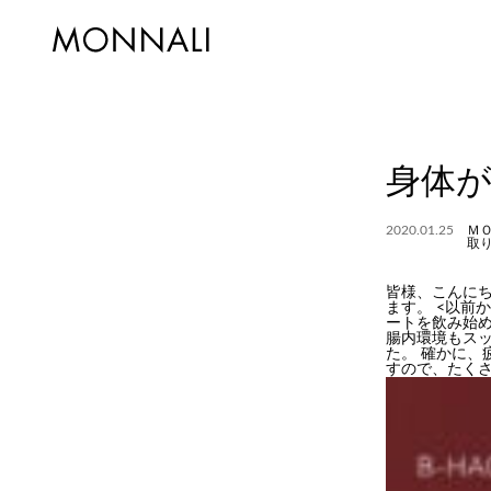
身体
2020.01.25
Ｍ
取
皆様、こんにち
ます。 <以前
ートを飲み始
腸内環境もスッ
た。 確かに
すので、たく