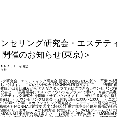
ウンセリング研究会・エステテ
 開催のお知らせ(東京)＞
ＯＮＮＡＬＩ 研究会
知らせ
ング研究会・エステティック研究会 開催のお知らせ(東京)＞
平素は格別
し上げます。 このたび株式会社MONNALI東京支店にて、
『年間1
。物販が出る仕組みから
どんなスタッフでも販売できるカウンセリング
研究会
と
『美容業界にエステのノウハウをプラスαで養い、
今後の美容
エステティック研究会
を開催させていただきます。 ぜひご参加をお待
日 ＜カウンセリング研究会＞ 2月18日(火)10:00〜13:00 ＜エ
(火)14:00〜17:00 ※カウンセリング研究会とエステティック研究会の
株式会社MONNALI東京支店 〒104-0061 東京都中央区銀座 場所の
連絡いたします。 ●ご予約方法 お電話もしくはWEBフォームよりご
MONNALI 東京研究会担当まで ・お電話でご予約の際は「MONNAL