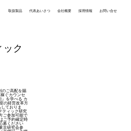
取扱製品
代表あいさつ
会社概要
採用情報
お問い合せ
ィック
のご高配を賜
億稼ぐカウンセ
術』を学べる
カ
室の経営改革方
ちしておりま
ステティック研究
両方ご参加可能で
詳細はご予約確定時
応募ください
I東京研究会参