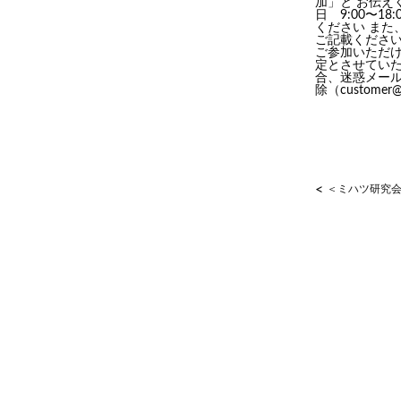
加」と お伝えく
日 9:00〜1
ください また
ご記載くださ
ご参加いただけな
定とさせていただ
合、迷惑メール
除（custome
<