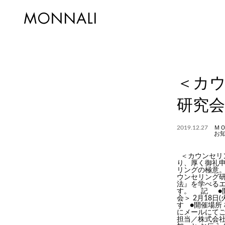
＜カ
研究会
2019.12.27
Ｍ
お
＜カウンセリ
り、厚く御礼申
リングの極意
ウンセリング
法』を学べる
す。 記 ●開催
会＞ 2月18日
す ●開催場所 
にメールにてご
担当／株式会社