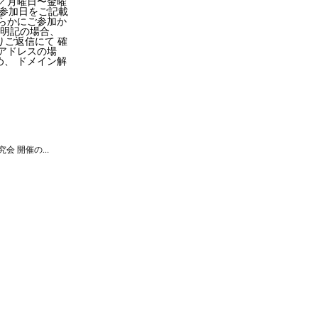
間／月曜日〜金曜
と 参加日をご記載
らかにご参加か
不明記の場合、
よりご返信にて 確
携帯アドレスの場
、 ドメイン解
＜MONNALI研究会 開催のお知らせ(大阪)＞