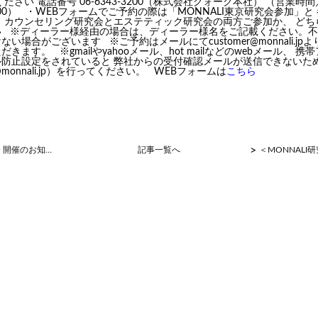
ださい 電話番号 06-6343-3200（株式会社クォーク本社） （営業時
8:00） ・WEBフォームでご予約の際は「MONNALI東京研究会参加」
、カウンセリング研究会とエステティック研究会の両方ご参加か、 どち
い ※ディーラー様経由の場合は、ディーラー様名をご記載ください。
い場合がございます ※ご予約はメールにてcustomer@monnali.jp
きます。 ※gmailやyahooメール、hot mailなどのwebメール、 
防止設定をされていると 弊社からの受付確認メールが送信できないため
r@monnali.jp）を行ってください。 WEBフォームは
こちら
>
＜ミハツ研究会 開催のお知らせ(福岡)＞
記事一覧へ