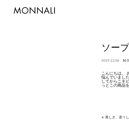
ソー
2019.12.06
Ｍ
こんにちは。
悩んでいました
してからニキビ
っとこの商品
<