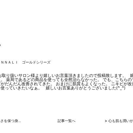
プ
ＯＮＮＡＬＩ ゴールドシリーズ
 お取り扱いサロン様より嬉しいお言葉頂きましたので投稿致します。 
。 薬局であるどの商品を使っても全然治らなかった。 でも、こちらの
がだんだん改善されてきた。 おまけに肌質もよくなった。 ニキビが改
を使っていきたいなぁ。 嬉しいお言葉ありがとうございました
(^_^)
>
美しさ、若々しさを保つ身体の土台を作る！！
記事一覧へ
心も肌も潤い