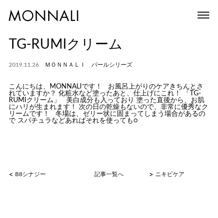
TG-RUMIクリーム
2019.11.26
ＭＯＮＮＡＬＩ パールシリーズ
こんにちは、MONNALIです！ お風呂上がりのケアきちんとさ
れていますか？ 化粧水など塗ったあと、仕上げにこれ！ 「TG-
RUMIクリーム」 美白成分も入っており 塗った直後から、お肌
にハリが生まれます！ 次の日の乾燥もないので、非常に優秀なク
リームです！ 冬場は、ゼリー状に固まってしまう場合があるの
で スパチュラなどあればそれを使っても○
<
>
B8シナジー
記事一覧へ
ニキビケア