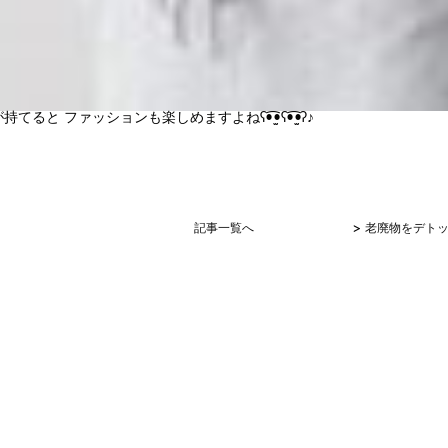
ると ファッションも楽しめますよねʕ•̫͡•ʕ•̫͡•ʔ♪
>
記事一覧へ
老廃物をデト