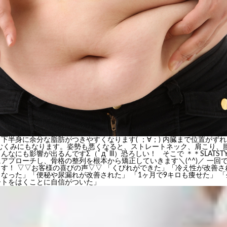
下半身に余分な脂肪がつきやすくなります( ；∀；) 内臓まで位置がず
むくみにもなります。姿勢も悪くなると、ストレートネック、肩こり、腰
なにも影響が出るんですΣ（ﾟдﾟlll）恐ろしい！ そこで ＊＊SLATST
アプローチし、骨格の整列を根本から矯正していきます＼(^^)／ 一回
す！ ▽▽お客様の喜びの声▽▽ 「くびれができた」「冷え性が改善さ
なった」「便秘や尿漏れが改善された」 「1ヶ月で9キロも痩せた」 
ートをはくことに自信がついた」