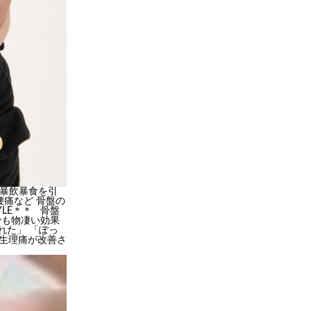
れ暴飲暴食を引
痛など 骨盤の
YLE＊＊ 骨盤
でも物凄い効果
れた」 「ぽっ
「生理痛が改善さ