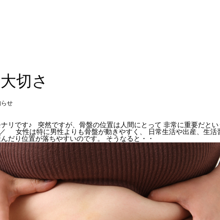
の大切さ
知らせ
ナリです♪ 突然ですが、骨盤の位置は人間にとって 非常に重要だとい
^)／ 女性は特に男性よりも骨盤が動きやすく、 日常生活や出産、生活
んだり位置が落ちやすいのです。 そうなると・・