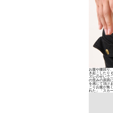
お腹や腰回り、
き起こしたり 
ズレのせいでこん
の歪みの原因に
を感じて頂けま
こりお腹が無く
れた」「スカ