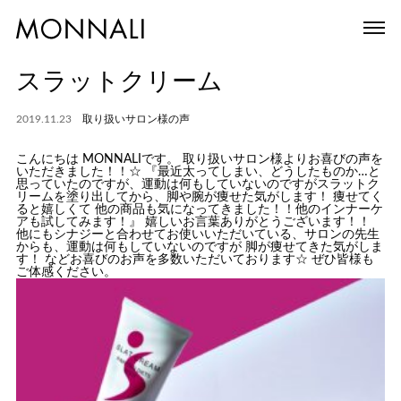
スラットクリーム
2019.11.23
取り扱いサロン様の声
こんにちは MONNALIです。 取り扱いサロン様よりお喜びの声を
いただきました！！☆ 『最近太ってしまい、どうしたものか…と
思っていたのですが、運動は何もしていないのですがスラットク
リームを塗り出してから、脚や腕が痩せた気がします！ 痩せてく
ると嬉しくて 他の商品も気になってきました！！他のインナーケ
アも試してみます！』 嬉しいお言葉ありがとうございます！！
他にもシナジーと合わせてお使いいただいている、サロンの先生
からも、運動は何もしていないのですが 脚が痩せてきた気がしま
す！ などお喜びのお声を多数いただいております☆ ぜひ皆様も
ご体感ください。