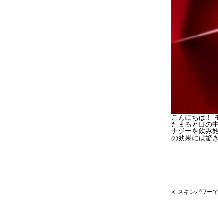
こんにちは！ 
たまると口の
ナジーを飲み
の効果には驚
<