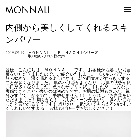
内側から美しくしてくれるスキ
ンパワー
2019.09.19
ＭＯＮＮＡＬＩ Ｂ－ＨＡＣＨＩシリーズ
取り扱いサロン様の声
皆様、こんにちは！ＭＯＮＮＡＬＩです。 お客様から嬉しいお言
葉をいただきましたので、ご紹介いたします。 《スキンパワーを
飲み始めて、深く眠れるようになり、朝の目覚めがすっきりする
ことが多くなりました。 肌のハリ感がよくなり、お肌の状態が良
い日が多くなりました。色々なサプリを試しましたが、こんなに
実感できることが多いのは初めてです。お肌の状態も良いと、気
分がすごく上がるので、手放せません！》 とうれしいお言葉をい
ただきました！ 周りからも、お肌のトーンが上がり、きれいにな
ったと言われるそうです！ 周りの方に気づいてもらえるのはすご
くうれしいですよね！ 皆様もぜひ一度お試しください！