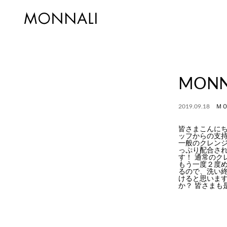
MON
2019.09.18
Ｍ
皆さまこんにち
ッフからの支
一般のクレン
っぷり配合さ
す！ 通常の
もう一度２度
るので、洗い
けると思いま
か？ 皆さま