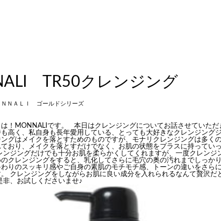
NALI TR50クレンジング
ＯＮＮＡＬＩ ゴールドシリーズ
は！MONNALIです。 本日はクレンジングについてお話させていただ
持も高く、私自身も長年愛用している、とっても大好きなクレンジング
ジングはメイクを落とすためのものですが、モナリクレンジングは多く
れており、メイクを落とすだけでなく、お肌の状態をプラスに持ってい
クレンジングだけでも十分お肌を柔らかくしてくれますが、一度クレンジ
めのクレンジングをすると、乳化してさらに毛穴の奥の汚れまでしっか
終わりのスッキリ感やご自身の素肌のモチモチ感、トーンの違いをさら
す。 クレンジングをしながらお肌に良い成分を入れられるなんて贅沢だ
も是非、お試しくださいませ♪