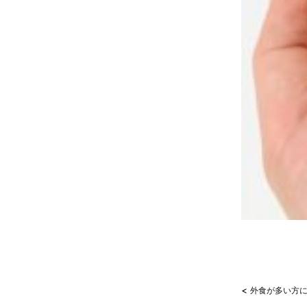
<
外食が多い方