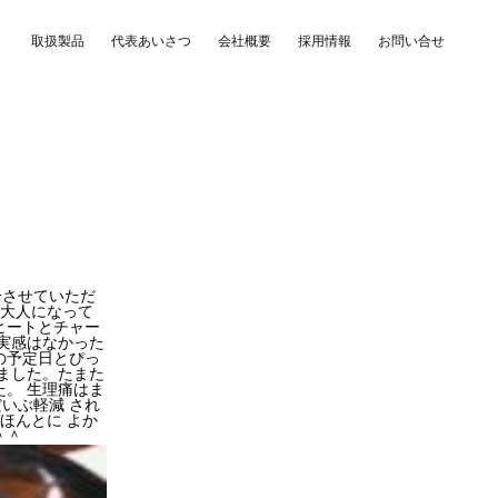
取扱製品
代表あいさつ
会社概要
採用情報
お問い合せ
介させていただ
近大人になって
ヒートとチャー
実感はなかった
の予定日とぴっ
ました。たまた
。 生理痛はま
いぶ軽減 され
ほんとに よか
す＾＾