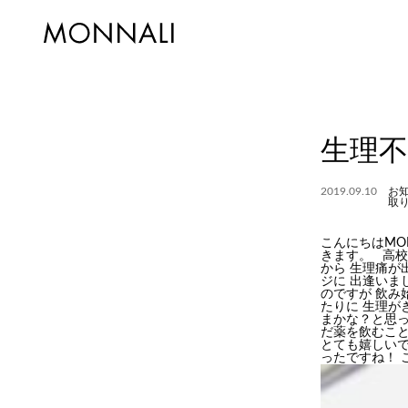
生理
2019.09.10
お
取
こんにちはMO
きます。 高
から 生理痛
ジに 出逢いま
のですが 飲
たりに 生理が
まかな？と思っ
だ薬を飲むこ
とても嬉しい
ったですね！