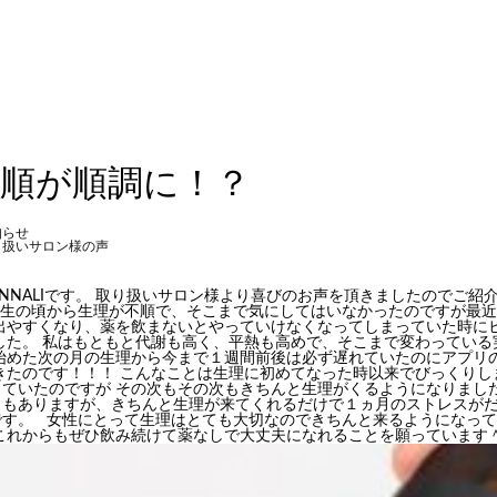
不順が順調に！？
知らせ
り扱いサロン様の声
NNALIです。 取り扱いサロン様より喜びのお声を頂きましたのでご紹
校生の頃から生理が不順で、そこまで気にしてはいなかったのですが最
が出やすくなり、薬を飲まないとやっていけなくなってしまっていた時に
した。 私はもともと代謝も高く、平熱も高めで、そこまで変わっている
み始めた次の月の生理から今まで１週間前後は必ず遅れていたのにアプリ
きたのです！！！ こんなことは生理に初めてなった時以来でびっくりし
ていたのですが その次もその次もきちんと生理がくるようになりました
ともありますが、きちんと生理が来てくれるだけで１ヵ月のストレスがだ
です。 女性にとって生理はとても大切なのできちんと来るようになって
 これからもぜひ飲み続けて薬なしで大丈夫になれることを願っていま