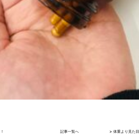
>
に！
記事一覧へ
体重より見た