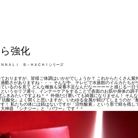
から強化
ＯＮＮＡＬＩ Ｂ－ＨＡＣＨＩシリーズ
いておりますが、皆様ご体調はいかがでしょうか？ これからたくさん紫
た過酷さがありますね・・・ そんな中、テレビで水族館のイルカたちが
べているのを見て どんな種族も栄養不足なんだなーーーーと感じる一日
！というセリフ通り、インナーケアをすることで表面のお肌や身体の調
窓ふきみたいですよね＾＾ 外側だけ磨いても綺麗になりません！ そん
『抗酸化』よく聞くと思いますが、いわゆる金属が錆びてしまうのが『酸
す！ 私たちの体には錆はないですが「活性酸素」という形で錆を残して
大神器 『シナジー』と『パワー』です＾＾