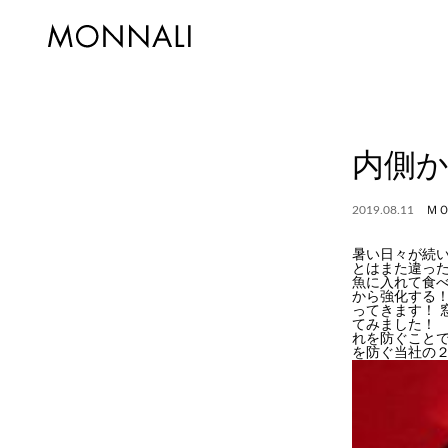
内側
2019.08.11
Ｍ
暑い日々が続
とはまた違っ
魚に入れて食
から強化する
ってきます！ 
てみました！ 
れを防ぐことで
を防ぐ当社の２