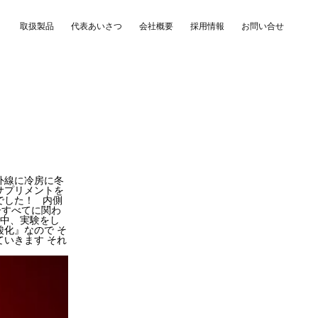
取扱製品
代表あいさつ
会社概要
採用情報
お問い合せ
外線に冷房に冬
サプリメントを
でした！ 内側
子すべてに関わ
な中、実験をし
化』なので そ
いきます それ