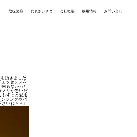
取扱製品
代表あいさつ
会社概要
採用情報
お問い合せ
葉を頂きました
てエッセンスを
で何もなかった
粧ノリが悪いだ
らもずっと愛用
レンジングやパ
下さいね＾＾♪