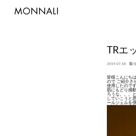
TRエ
2019.07.18
取
皆様こんにちは
ので ご紹介
使用したので
肌にもどり感
ろうな。。。
していこうと
ールジェルを併