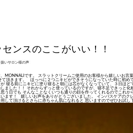
ッセンスのここがいい！！
り扱いサロン様の声
、MONNALIです。 スラットクリームご使用のお客様から嬉しいお言
させて頂きます。 ほっぺに２つニキビができそうになっていた時に初め
すが 寝る前にニキビに塗り寝ると朝には芯がなくなっていて、３日ほど
動しました！！ それからずっと使っているのですが、寝不足できっと化
と思う日でも そんなことなくいつも通りの顔を作ってくれるのでこれか
思います！ 嬉しいお声をありがとうございました。 インバスケアのク
用して頂けるとさらに赤ちゃん肌になれると 思いますのでぜひお試し