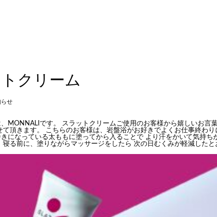
ットクリーム
知らせ
、MONNALIです。 スラットクリームご使用のお客様から嬉しいお言
せて頂きます。 こちらのお客様は、岩盤浴がお好きでよくお仕事終わり
番きになっている太ももに塗ってから入ることで より汗をかいて気持ち
 寝る前に、塗りながらマッサージをしたら 次の日むくみが軽減したと