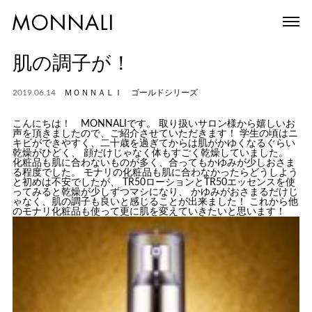
肌の調子が！
2019.06.14
ＭＯＮＮＡＬＩ ゴールドシリーズ
こんにちは！ MONNALIです。 取り扱いサロン様から嬉しいお
声を頂きましたので、ご紹介させていただきます！ 学生の頃はニ
キビができやすく、二十歳を過ぎてからは肌がかゆくなるぐらい
乾燥がひどく、 顔だけじゃなく体もすごく乾燥していました。
化粧品も肌に合わないものが多く、合ってもかゆみが少しおさま
る程度でした。 モナリの化粧品も肌に合わなかったらどうしよう
と初めは不安でしたが、 TR50ローションとTR50エッセンスを使
ってみると乾燥が少しずつマシになり、 かゆみがおさまるだけじ
ゃなく、肌の調子も良いと感じることが出来ました！ これから他
のモナリ化粧品も使って更に肌を変えていきたいと思います！