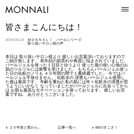
皆さまこんにちは！
2019.05.24
ＭＯＮＮＡＬＩ パールシリーズ
取り扱いサロン様の声
本日は 取り扱いサロン様より 嬉しいお言葉頂いておりますので
ご紹介致します。 長年顔の肌荒れや角質に悩まされていました。
パールジェルを使った１日目とゆうより 使った後の使い心地のお
肌のツルツルには衝撃を受けました。 もちろんパールジェル使っ
た日の化粧のノリも ４０年間の間で１番綺麗でした。 今ではパ
ールジェル手放せません。 化粧水の 浸透もパールジェル使用し
た後は最高です。 年齢を重ねた私の肌には年々化粧水の浸透が思
うようにいかなく なっていましたがパールジェルに出会ってから
は お肌も最高なモチベーションを保っております。 嬉しいお言
葉ですね。 ありがとうございました。
<
>
２０年前と変わらないね
記事一覧へ
B8のすごさ！