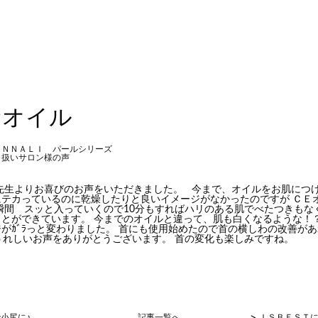
むオイル
ＯＮＮＡＬＩ パールシリーズ
り扱いサロン様の声
先生よりお喜びのお声をいただきました。 今まで、オイルをお肌につけ
にテカっているのに乾燥したりと良いイメージがなかったのですが ＣＥ
瞬間 スッと入っていくので10分もすればハリのある肌でべたつきもなく
とができています。 今までのオイルと違って、肌も白くなるような！？
がｶﾞﾗっと変わりました。 首にも使用始めたので首の横しわの改善が
れしいお声をありがとうございます。 首の変化も楽しみですね。
小尻に♪
記事一覧へ