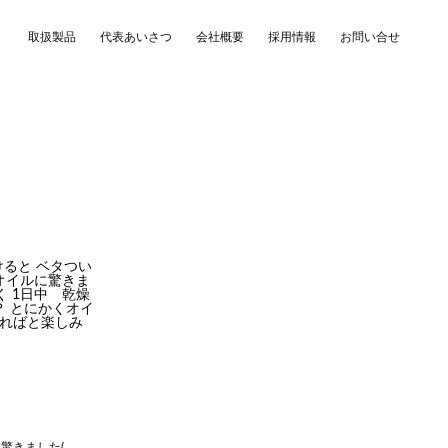
取扱製品
代表あいさつ
会社概要
採用情報
お問い合せ
ると ベタつい
オイルに驚きま
 1日中 乾燥
 とにかくオイ
あればと楽しみ
ＩＳＢＥＳＴに驚きました(＊＊)