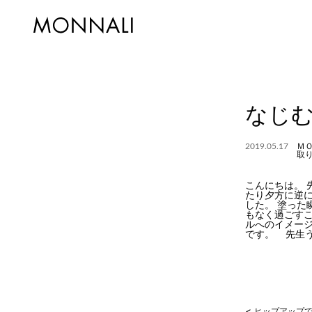
なじ
2019.05.17
Ｍ
取
こんにちは。 
たり夕方に逆
した。 塗った
もなく過ごすこ
ルへのイメージ
です。
先生う
ヒップアップで