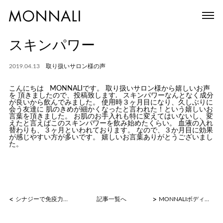
スキンパワー
2019.04.13
取り扱いサロン様の声
こんにちは MONNALIです。 取り扱いサロン様から嬉しいお声
を 頂きましたので、投稿致します. スキンパワーなんとなく成分
が良いから飲んでみました。 使用時３ヶ月目になり、久しぶりに
会う友達に 肌のきめが細かくなったと言われた！という嬉しいお
言葉を頂きました。 お肌のお手入れも特に変えてはいないし、変
えたと言えばこのスキンパワーを飲み始めたくらい。 血液の入れ
替わりも、３ヶ月といわれております。 なので、３か月目に効果
が感じやすい方が多いです。 嬉しいお言葉ありがとうございまし
た。
<
>
シナジーで免疫力アップ
記事一覧へ
MONNALIボディのケア