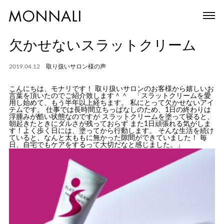
欠かせないスラットクリーム
2019.04.12
取り扱いサロン様の声
こんにちは、モナリです！ 取り扱いサロンのお客様から嬉しいお
言葉を頂いたのでご紹介致します＾＾ 「スラットクリームを愛
用し始めて、もう半年以上経ちます。 私にとって欠かせないアイ
テムです。 仕事では長時間立ちっぱなしのため、1日の終わりは
浮腫みが酷い状態なのですが スラットクリームを塗って寝ると、
朝起きたときにダルさが残っておらず また1日頑張れる気がしま
す！よく歩く日には、塗ってから行動します。 そんな生活を続け
ていると、なんと太ももに無かった隙間ができていました！ 毎
日、自宅でもケアをするって大切だなと感じました。」