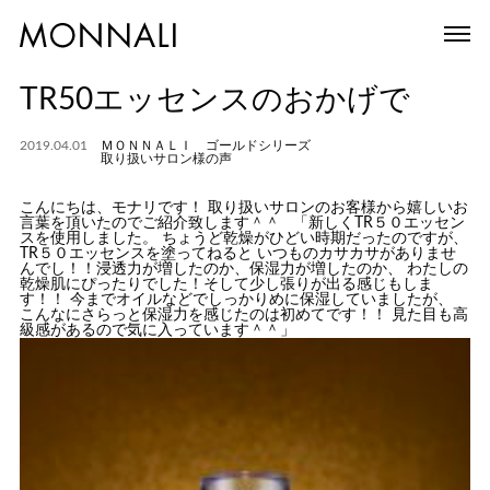
TR50エッセンスのおかげで
2019.04.01
ＭＯＮＮＡＬＩ ゴールドシリーズ
取り扱いサロン様の声
こんにちは、モナリです！ 取り扱いサロンのお客様から嬉しいお
言葉を頂いたのでご紹介致します＾＾ 「新しくTR５０エッセン
スを使用しました。 ちょうど乾燥がひどい時期だったのですが、
TR５０エッセンスを塗ってねると いつものカサカサがありませ
んでし！！浸透力が増したのか、保湿力が増したのか、 わたしの
乾燥肌にぴったりでした！そして少し張りが出る感じもしま
す！！ 今までオイルなどでしっかりめに保湿していましたが、
こんなにさらっと保湿力を感じたのは初めてです！！ 見た目も高
級感があるので気に入っています＾＾」