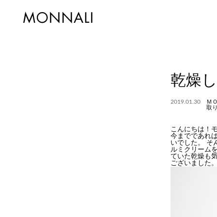
乾燥
2019.01.30
Ｍ
取
こんにちは！
今までであれ
いでした。 そ
ルミクリームを
ていた乾燥も気
ございました