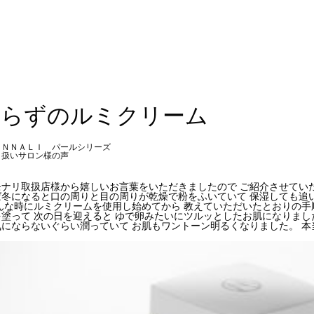
しらずのルミクリーム
ＯＮＮＡＬＩ パールシリーズ
り扱いサロン様の声
モナリ取扱店様から嬉しいお言葉をいただきましたので ご紹介させて
ば冬になると口の周りと目の周りが乾燥で粉をふいていて 保湿しても追
んな時にルミクリームを使用し始めてから 教えていただいたとおりの手
塗って 次の日を迎えると ゆで卵みたいにツルッとしたお肌になりまし
にならないぐらい潤っていて お肌もワントーン明るくなりました。 本
。