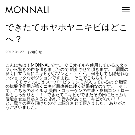
できたてホヤホヤニキビはどこ
へ？
2019.01.27
お知らせ
こんにちは！MONNALIです。 ＣＥオイルを使用しているスタッ
フから驚きの声を頂きましたので 紹介させて頂きます。 眉間の
良く目立つ所にニキビがポツンと・・・・。 何をしても隠せれな
いショックなポジションですよね。 そこでこちらを！！
ＣＥオイルには スーパービタミンＥが入っているので 脂質
の抗酸化作用が強くニキビ肌改善に凄く効果的なのです。 そし
て、こちらのオイルは 美白・コラーゲンの生成・皮脂コントロー
ルもしっかりと！！ できたてニキビができたその日にたっぷり
浸透させ翌日起きると あれ？赤みがあったニキビがない！！
と、驚きの声を頂けたので ご紹介させて頂きました。 ありがと
うございました。