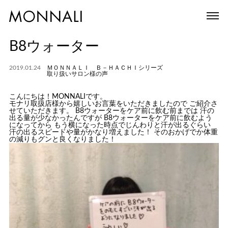
B8ウォーター
2019.01.24
ＭＯＮＮＡＬＩ Ｂ－ＨＡＣＨＩシリーズ
取り扱いサロン様の声
こんにちは！MONNALIです。
モナリ取扱店様から嬉しいお言葉をいただきましたので ご紹介さ
せていただきます。 B8ウォーターをケア前に飲む前までは 汗の
出る量が少なかったんですが B8ウォーターをケア前に飲むよう
になってから もう横になった時点でじんわりと汗が出るぐらい
汗の出るスピードや量がかなり増えました！ そのおかげでか体重
の減りもグンと良くなりました！